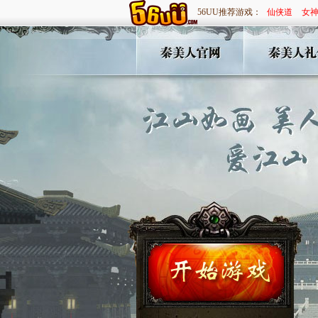
56UU推荐游戏：
仙侠道
女