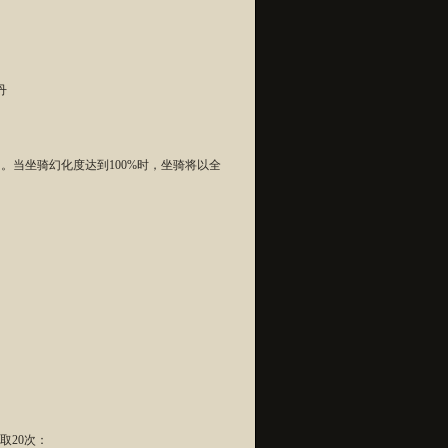
丹
。当坐骑幻化度达到100%时，坐骑将以全
取20次：