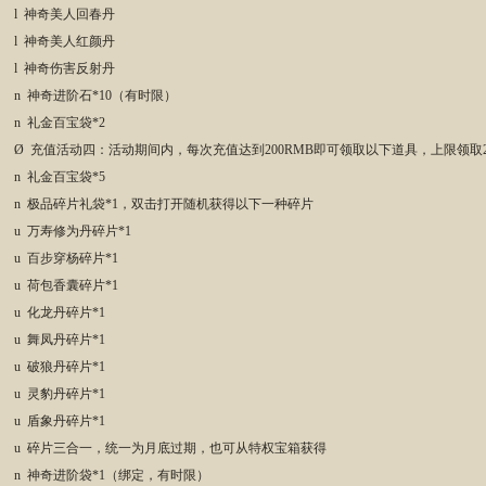
l 神奇美人回春丹
l 神奇美人红颜丹
l 神奇伤害反射丹
n 神奇进阶石*10（有时限）
n 礼金百宝袋*2
Ø 充值活动四：活动期间内，每次充值达到200RMB即可领取以下道具，上限领取2
n 礼金百宝袋*5
n 极品碎片礼袋*1，双击打开随机获得以下一种碎片
u 万寿修为丹碎片*1
u 百步穿杨碎片*1
u 荷包香囊碎片*1
u 化龙丹碎片*1
u 舞凤丹碎片*1
u 破狼丹碎片*1
u 灵豹丹碎片*1
u 盾象丹碎片*1
u 碎片三合一，统一为月底过期，也可从特权宝箱获得
n 神奇进阶袋*1（绑定，有时限）