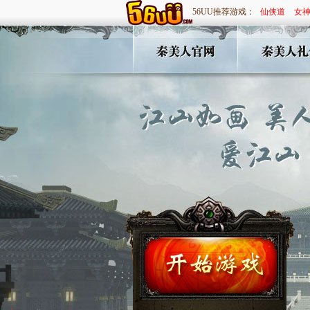
56UU推荐游戏：
仙侠道
女