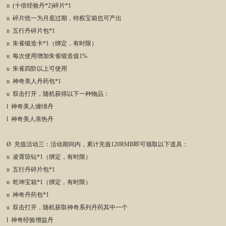
n (十倍经验丹*2)碎片*1
u 碎片统一为月底过期，特权宝箱也可产出
n 五行丹碎片包*1
n 朱雀锻造卡*1（绑定，有时限）
u 每次使用增加朱雀锻造值1%
u 朱雀四阶以上可使用
n 神奇美人丹药包*1
u 双击打开，随机获得以下一种物品：
l 神奇美人缠绵丹
l 神奇美人亲热丹
Ø 充值活动三：活动期间内，累计充值120RMB即可领取以下道具：
n 凌霄琼钻*1（绑定，有时限）
n 五行丹碎片包*1
n 乾坤宝箱*1（绑定，有时限）
n 神奇丹药包*1
u 双击打开，随机获取神奇系列丹药其中一个
l 神奇经验增益丹