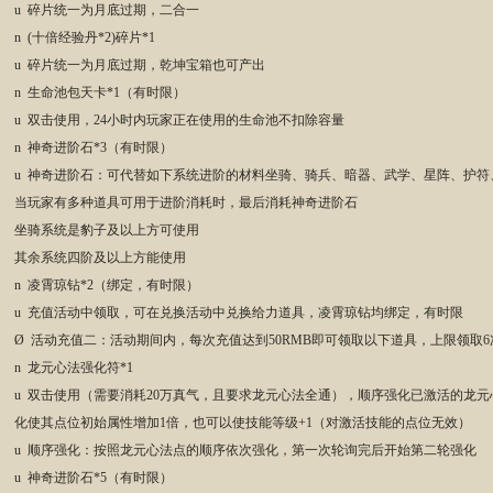
u 碎片统一为月底过期，二合一
n (十倍经验丹*2)碎片*1
u 碎片统一为月底过期，乾坤宝箱也可产出
n 生命池包天卡*1（有时限）
u 双击使用，24小时内玩家正在使用的生命池不扣除容量
n 神奇进阶石*3（有时限）
u 神奇进阶石：可代替如下系统进阶的材料坐骑、骑兵、暗器、武学、星阵、护符
当玩家有多种道具可用于进阶消耗时，最后消耗神奇进阶石
坐骑系统是豹子及以上方可使用
其余系统四阶及以上方能使用
n 凌霄琼钻*2（绑定，有时限）
u 充值活动中领取，可在兑换活动中兑换给力道具，凌霄琼钻均绑定，有时限
Ø 活动充值二：活动期间内，每次充值达到50RMB即可领取以下道具，上限领取6
n 龙元心法强化符*1
u 双击使用（需要消耗20万真气，且要求龙元心法全通），顺序强化已激活的龙
化使其点位初始属性增加1倍，也可以使技能等级+1（对激活技能的点位无效）
u 顺序强化：按照龙元心法点的顺序依次强化，第一次轮询完后开始第二轮强化
u 神奇进阶石*5（有时限）