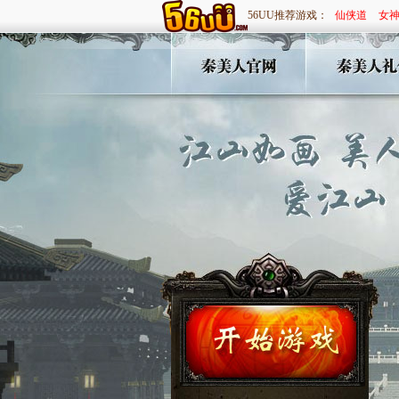
56UU推荐游戏：
仙侠道
女