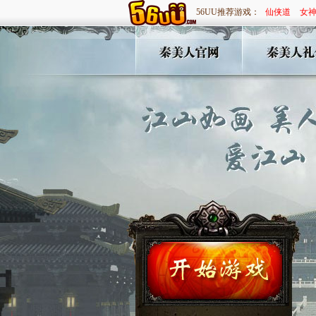
56UU推荐游戏：
仙侠道
女