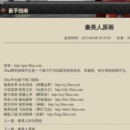
新手指南
秦美人原画
发布时间：2013-04-08 10:35:03
作者：56
登录：
http://qmr.56uu.com
56uu网页游戏平台是一个致力于为玩家营造有快乐、有激情、有分享的游戏平台。
56uu平台旗下热门游戏：
修真世界 永生传说 《神魔仙界》
http://xj.56uu.com
斗炫卖萌 惊世之作 《仙落凡尘》
http://xlfc.56uu.com
醉入西游 震撼上市 《醉西游》
http://zxy.56uu.com
同名小说 修仙题材 《百炼成仙》
http://blcx.56uu.com
西方巨作 创世神曲 《神曲》
http://sq.56uu.com
唯美仙境 飞仙得道 《梦幻飞仙》
http://mhfx.56uu.com
横版三国 史诗剧情《龙将》
http://long.56uu.com
上一篇：秦美人轻功系统
下一篇：秦美人原画