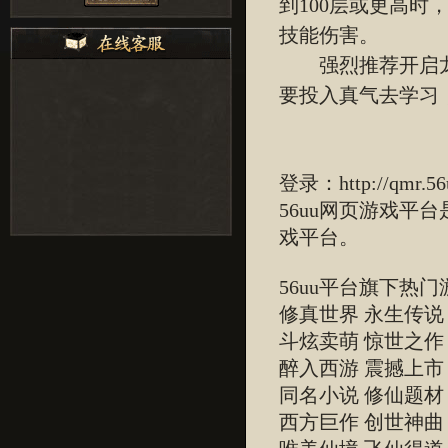
到100层或更高
技能伤害。
强烈推荐开启龙
要投入真气去学习
登录：
http://qmr.5
56uu网页游戏平
戏平台。
56uu平台旗下热门
修真世界 永生传说
斗炫卖萌 惊世之作
醉入西游 震撼上市
同名小说 修仙题材
西方巨作 创世神曲