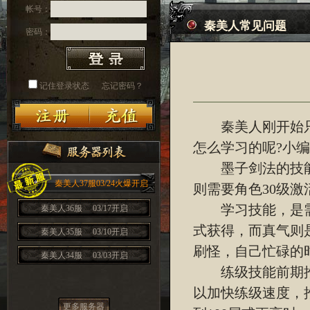
帐号：
秦美人常见问题
密码：
记住登录状态
忘记密码？
秦美人刚开始只
怎么学习的呢?小
墨子剑法的技能
秦美人37服03/24火爆开启
则需要角色30级
学习技能，是需
秦美人36服
03/17开启
式获得，而真气则
秦美人35服
03/10开启
刷怪，自己忙碌的
秦美人34服
03/03开启
练级技能前期推
以加快练级速度，
更多服务器