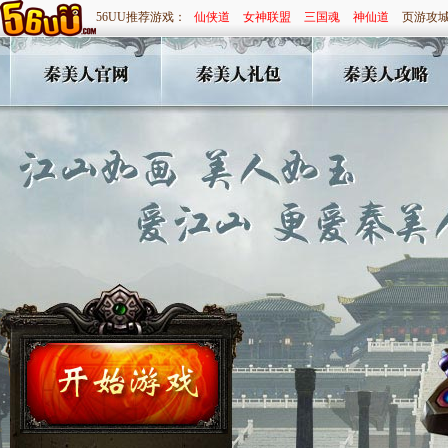
56UU推荐游戏：
仙侠道
女神联盟
三国魂
神仙道
页游攻