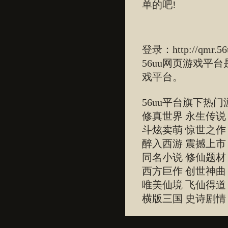
单的吧!
登录：
http://qmr.5
56uu网页游戏平
戏平台。
56uu平台旗下热门
修真世界 永生传说
斗炫卖萌 惊世之作
醉入西游 震撼上市
同名小说 修仙题材
西方巨作 创世神曲
唯美仙境 飞仙得道
横版三国 史诗剧