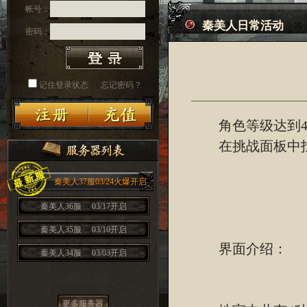
帐号：
秦美人日常活动
密码：
记住登录状态
忘记密码？
角色等级达到40
在挑战面板中找
秦美人37服03/24火爆开启
秦美人36服
03/17开启
秦美人35服
03/10开启
界面介绍：
秦美人34服
03/03开启
更多服务器