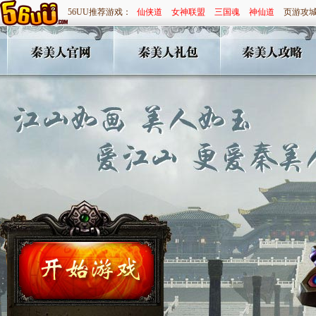
56UU推荐游戏：
仙侠道
女神联盟
三国魂
神仙道
页游攻