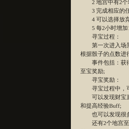
2 地宫中有2个
3 完成相应的任
4 可以选择放弃
5 每2小时增加
寻宝过程：
第一次进入场景
根据骰子的点数进
事件包括：获得奖
至宝奖励;
寻宝奖励：
寻宝过程中，可
可以发现财宝直接
和提高经验Buff;
也可以发现很多
还有2个地宫至宝