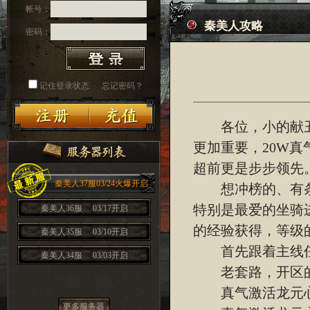
帐号：
秦美人攻略
密码：
记住登录状态
忘记密码？
各位，小的献丑
更加重要，20W
超前更是步步领先
秦美人37服03/24火爆开启
想冲榜的、有条件
特别是最爱的坐骑
秦美人36服
03/17开启
的经验获得，等级
秦美人35服
03/10开启
首先跟着主线任
秦美人34服
03/03开启
老套路，开区的
真气激活龙元心
更多服务器