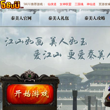
56UU推荐游戏：
仙侠道
女神联盟
三国魂
神仙道
页游攻