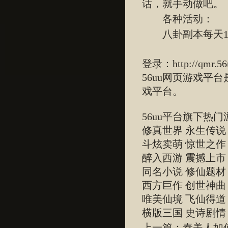
话，就手动做吧。
各种活动：
八卦副本每天13
登录：
http://qmr.5
56uu网页游戏平
戏平台。
56uu平台旗下热门
修真世界 永生传说
斗炫卖萌 惊世之作
醉入西游 震撼上市
同名小说 修仙题材
西方巨作 创世神曲
唯美仙境 飞仙得道
横版三国 史诗剧
上一篇：秦美人如